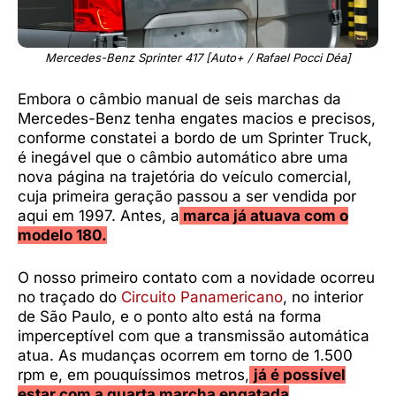
Mercedes-Benz Sprinter 417 [Auto+ / Rafael Pocci Déa]
Embora o câmbio manual de seis marchas da
Mercedes-Benz tenha engates macios e precisos,
conforme constatei a bordo de um Sprinter Truck,
é inegável que o câmbio automático abre uma
nova página na trajetória do veículo comercial,
cuja primeira geração passou a ser vendida por
aqui em 1997. Antes, a
marca já atuava com o
modelo 180.
O nosso primeiro contato com a novidade ocorreu
no traçado do
Circuito Panamericano
, no interior
de São Paulo, e o ponto alto está na forma
imperceptível com que a transmissão automática
atua. As mudanças ocorrem em torno de 1.500
rpm e, em pouquíssimos metros,
já é possível
estar com a quarta marcha engatada