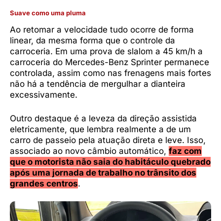
Suave como uma pluma
Ao retomar a velocidade tudo ocorre de forma
linear, da mesma forma que o controle da
carroceria. Em uma prova de slalom a 45 km/h a
carroceria do Mercedes-Benz Sprinter permanece
controlada, assim como nas frenagens mais fortes
não há a tendência de mergulhar a dianteira
excessivamente.
Outro destaque é a leveza da direção assistida
eletricamente, que lembra realmente a de um
carro de passeio pela atuação direta e leve. Isso,
associado ao novo câmbio automático,
faz com
que o motorista não saia do habitáculo quebrado
após uma jornada de trabalho no trânsito dos
grandes centros
.