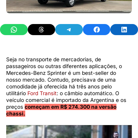
Share on WhatsApp
Share on Threads
Share on Telegram
Share on Facebook
Share 
Seja no transporte de mercadorias, de
passageiros ou outras diferentes aplicações, o
Mercedes-Benz Sprinter é um best-seller do
nosso mercado. Contudo, precisava de uma
comodidade já oferecida há três anos pelo
utilitário
Ford Transit
: o câmbio automático. O
veículo comercial é importado da Argentina e os
preços
começam em R$ 274.300 na versão
chassi.