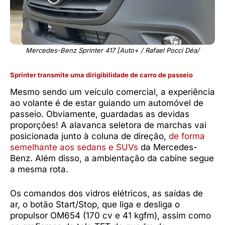
Mercedes-Benz Sprinter 417 [Auto+ / Rafael Pocci Déa/
Sprinter transmite uma dirigibilidade de carro de passeio
Mesmo sendo um veículo comercial, a experiência
ao volante é de estar guiando um automóvel de
passeio. Obviamente, guardadas as devidas
proporções! A alavanca seletora de marchas vai
posicionada junto à coluna de direção,
de forma
semelhante aos sedans e SUVs
da Mercedes-
Benz. Além disso, a ambientação da cabine segue
a mesma rota.
Os comandos dos vidros elétricos, as saídas de
ar, o botão Start/Stop, que liga e desliga o
propulsor OM654 (170 cv e 41 kgfm), assim como