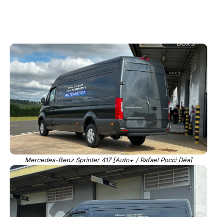
Mercedes-Benz Sprinter 417 [Auto+ / Rafael Pocci Déa]