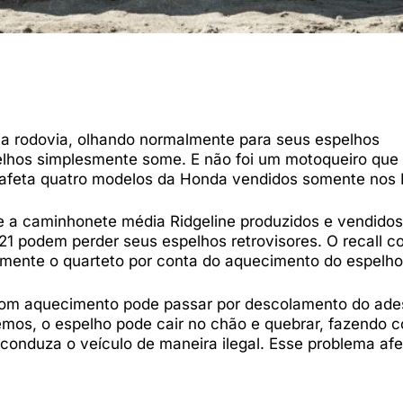
ma rodovia, olhando normalmente para seus espelhos
elhos simplesmente some. E não foi um motoqueiro que
e afeta quatro modelos da Honda vendidos somente nos
 e a caminhonete média Ridgeline produzidos e vendido
021 podem perder seus espelhos retrovisores. O recall 
amente o quarteto por conta do aquecimento do espelho
com aquecimento pode passar por descolamento do ade
remos, o espelho pode cair no chão e quebrar, fazendo 
onduza o veículo de maneira ilegal. Esse problema afe