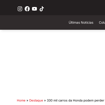
Últimas Notícias
Col
Home
»
Destaque
»
330 mil carros da Honda podem perder 