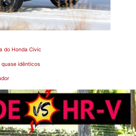
a do Honda Civic
 quase idênticos
ador