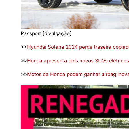
Passport [divulgação]
>>
Hyundai Sotana 2024 perde traseira copiad
>>
Honda apresenta dois novos SUVs elétricos
>>
Motos da Honda podem ganhar airbag inov