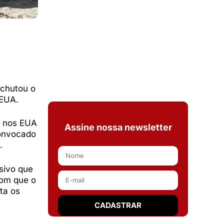
 chutou o
 EUA.
s nos EUA
Assine nossa newsletter
convocado
.
sivo que
com que o
ta os