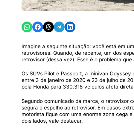
Share on WhatsApp
Share on Facebook
Share on Threads
Share on Telegram
Share on LinkedIn
Imagine a seguinte situação: você está em u
retrovisores. Quando, de repente, um dos esp
retrovisor (dessa vez). Esse é o problema qu
Os SUVs Pilot e Passport, a minivan Odyssey
entre 3 de janeiro de 2020 e 23 de julho de 2
pela Honda para 330.318 veículos afeta diret
Segundo comunicado da marca, o retrovisor 
segura o espelho ao retrovisor. Em casos ext
motorista fique com uma enorme zona cega e c
dois lados, vale destacar.