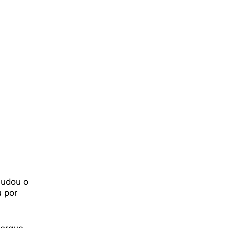
mudou o
u por