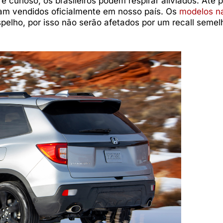
e curioso, os brasileiros podem respirar aliviados. Até 
oram vendidos oficialmente em nosso país. Os
modelos n
lho, por isso não serão afetados por um recall semel