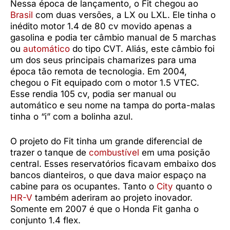
Nessa época de lançamento, o Fit chegou ao
Brasil
com duas versões, a LX ou LXL. Ele tinha o
inédito motor 1.4 de 80 cv movido apenas a
gasolina e podia ter câmbio manual de 5 marchas
ou
automático
do tipo CVT. Aliás, este câmbio foi
um dos seus principais chamarizes para uma
época tão remota de tecnologia. Em 2004,
chegou o Fit equipado com o motor 1.5 VTEC.
Esse rendia 105 cv, podia ser manual ou
automático e seu nome na tampa do porta-malas
tinha o “i” com a bolinha azul.
O projeto do Fit tinha um grande diferencial de
trazer o tanque de
combustível
em uma posição
central. Esses reservatórios ficavam embaixo dos
bancos dianteiros, o que dava maior espaço na
cabine para os ocupantes. Tanto o
City
quanto o
HR-V
também aderiram ao projeto inovador.
Somente em 2007 é que o Honda Fit ganha o
conjunto 1.4 flex.