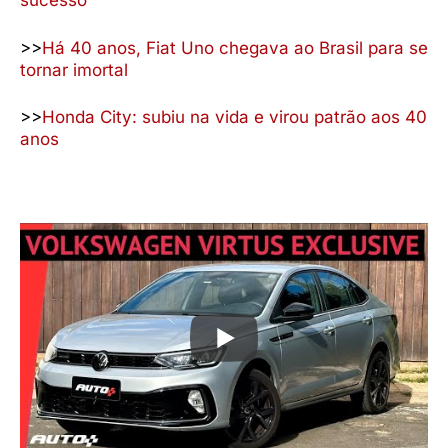
sucesso
>>
Há 40 anos, Fiat Uno chegava ao Brasil para se
tornar imortal
>>
Honda City: subiu na vida e virou patrão aos 40
anos