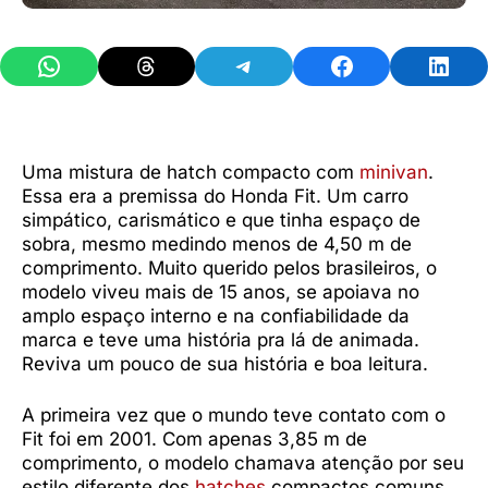
Share on WhatsApp
Share on Threads
Share on Telegram
Share on Facebook
Share 
Uma mistura de hatch compacto com
minivan
.
Essa era a premissa do Honda Fit. Um carro
simpático, carismático e que tinha espaço de
sobra, mesmo medindo menos de 4,50 m de
comprimento. Muito querido pelos brasileiros, o
modelo viveu mais de 15 anos, se apoiava no
amplo espaço interno e na confiabilidade da
marca e teve uma história pra lá de animada.
Reviva um pouco de sua história e boa leitura.
A primeira vez que o mundo teve contato com o
Fit foi em 2001. Com apenas 3,85 m de
comprimento, o modelo chamava atenção por seu
estilo diferente dos
hatches
compactos comuns.