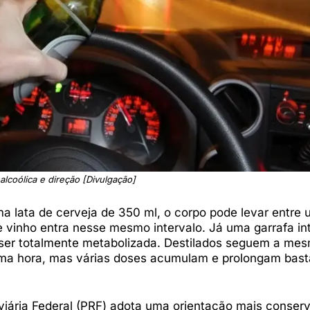
alcoólica e direção [Divulgação]
a lata de cerveja de 350 ml, o corpo pode levar entre 
e vinho entra nesse mesmo intervalo. Já uma garrafa int
 ser totalmente metabolizada. Destilados seguem a me
uma hora, mas várias doses acumulam e prolongam bast
iária Federal (PRF) adota uma orientação mais conser