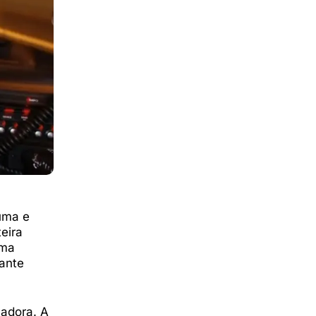
uma e
eira
sma
ante
vadora. A