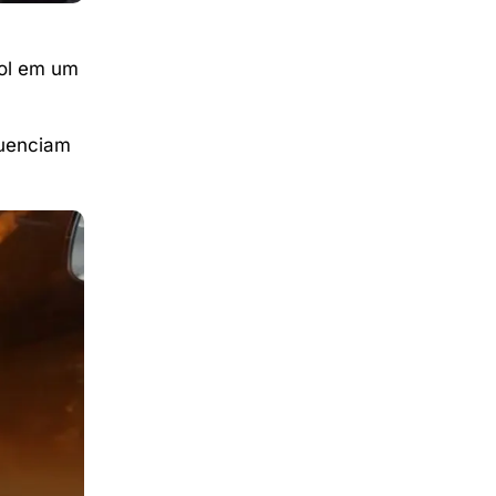
ool em um
luenciam