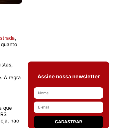
strada
,
e quanto
istas,
Assine nossa newsletter
. A regra
ca que
 R$
eja, não