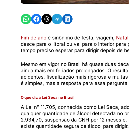
Share on WhatsApp
Share on Facebook
Share on Threads
Share on Telegram
Share on LinkedIn
Fim de ano
é sinônimo de festa, viagem,
Nata
desce para o litoral ou vai para o interior pa
tempo preciso esperar para dirigir depois de b
Mesmo em vigor no Brasil há quase duas déc
ainda mais em feriados prolongados. O result
acidentes, fiscalização mais rigorosa e multas
é simples, mas a resposta para essa pergunta 
O que diz a Lei Seca no Brasil
A Lei nº 11.705, conhecida como Lei Seca, adota
qualquer quantidade de álcool detectada no or
2.934,70, suspensão da CNH por 12 meses e, 
existe quantidade segura de álcool para dirigi