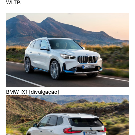
WLTP.
BMW iX1 [divulgação]