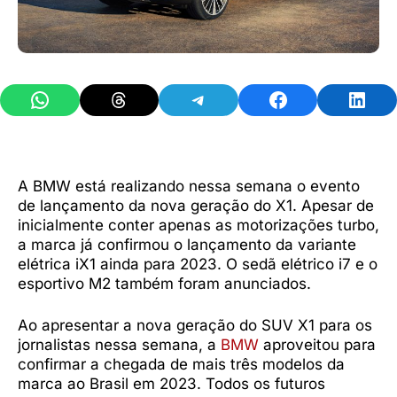
Share on WhatsApp
Share on Threads
Share on Telegram
Share on Facebook
Share 
A BMW está realizando nessa semana o evento
de lançamento da nova geração do X1. Apesar de
inicialmente conter apenas as motorizações turbo,
a marca já confirmou o lançamento da variante
elétrica iX1 ainda para 2023. O sedã elétrico i7 e o
esportivo M2 também foram anunciados.
Ao apresentar a nova geração do SUV X1 para os
jornalistas nessa semana, a
BMW
aproveitou para
confirmar a chegada de mais três modelos da
marca ao Brasil em 2023. Todos os futuros