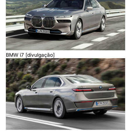
BMW i7 [divulgação]