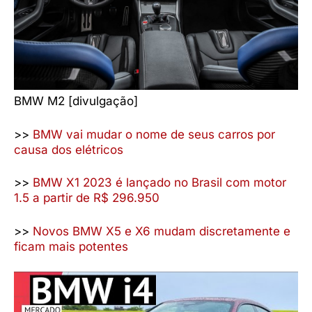
BMW M2 [divulgação]
>>
BMW vai mudar o nome de seus carros por
causa dos elétricos
>>
BMW X1 2023 é lançado no Brasil com motor
1.5 a partir de R$ 296.950
>>
Novos BMW X5 e X6 mudam discretamente e
ficam mais potentes