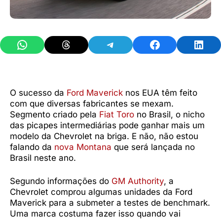
Share on WhatsApp
Share on Threads
Share on Telegram
Share on Facebook
Share 
O sucesso da
Ford Maverick
nos EUA têm feito
com que diversas fabricantes se mexam.
Segmento criado pela
Fiat Toro
no Brasil, o nicho
das picapes intermediárias pode ganhar mais um
modelo da Chevrolet na briga. E não, não estou
falando da
nova Montana
que será lançada no
Brasil neste ano.
Segundo informações do
GM Authority
, a
Chevrolet comprou algumas unidades da Ford
Maverick para a submeter a testes de benchmark.
Uma marca costuma fazer isso quando vai