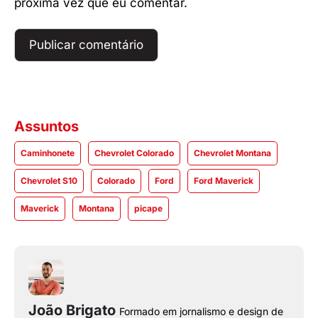
próxima vez que eu comentar.
Assuntos
Caminhonete
Chevrolet Colorado
Chevrolet Montana
Chevrolet S10
Colorado
Ford
Ford Maverick
Maverick
Montana
picape
João Brigato
Formado em jornalismo e design de