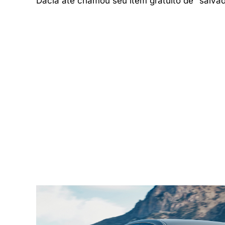
Dacia até chamou seu item gratuito de “salva