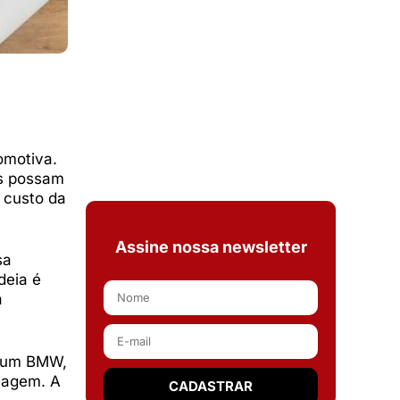
omotiva.
es possam
 custo da
Assine nossa newsletter
sa
deia é
a
e um BMW,
magem. A