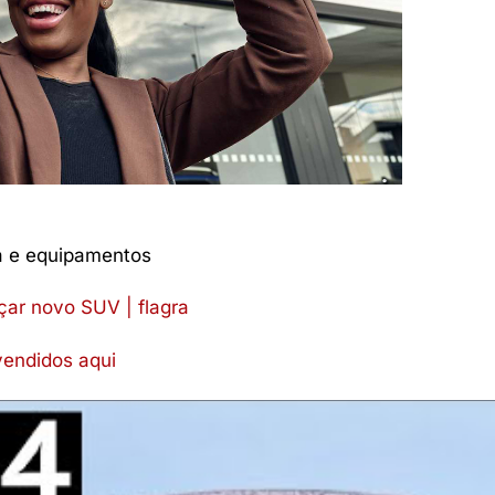
 e equipamentos
çar novo SUV | flagra
vendidos aqui