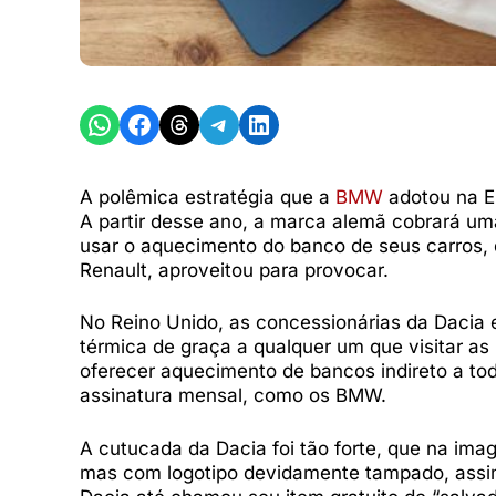
Share on WhatsApp
Share on Facebook
Share on Threads
Share on Telegram
Share on LinkedIn
A polêmica estratégia que a
BMW
adotou na E
A partir desse ano, a marca alemã cobrará um
usar o aquecimento do banco de seus carros, q
Renault, aproveitou para provocar.
No Reino Unido, as concessionárias da Dacia
térmica de graça a qualquer um que visitar as 
oferecer aquecimento de bancos indireto a to
assinatura mensal, como os BMW.
A cutucada da Dacia foi tão forte, que na im
mas com logotipo devidamente tampado, assi