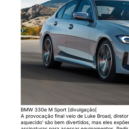
BMW 330e M Sport [divulgação[
A provocação final veio de Luke Broad, direto
aquecido’ são bem divertidos, mas eles expõem
assinaturas para acessar equipamentos. Pedir 