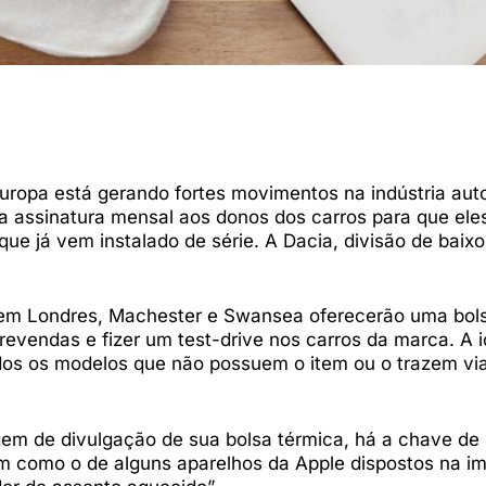
uropa está gerando fortes movimentos na indústria aut
a assinatura mensal aos donos dos carros para que el
ue já vem instalado de série. A Dacia, divisão de baixo
 em Londres, Machester e Swansea oferecerão uma bol
revendas e fizer um test-drive nos carros da marca. A i
dos os modelos que não possuem o item ou o trazem vi
agem de divulgação de sua bolsa térmica, há a chave d
m como o de alguns aparelhos da Apple dispostos na i