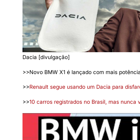
Dacia [divulgação]
>>Novo BMW X1 é lançado com mais potência
>>
Renault segue usando um Dacia para disfar
>>
10 carros registrados no Brasil, mas nunca 