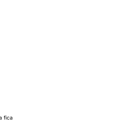
a fica