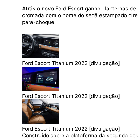
Atrás o novo Ford Escort ganhou lanternas de
cromada com o nome do sedã estampado direta
para-choque.
Ford Escort Titanium 2022 [divulgação]
Ford Escort Titanium 2022 [divulgação]
Ford Escort Titanium 2022 [divulgação]
Construído sobre a plataforma da segunda ger