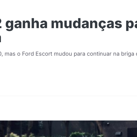
2 ganha mudanças pa
a
0, mas o Ford Escort mudou para continuar na brig