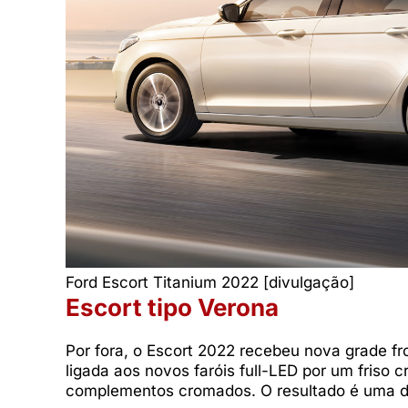
Ford Escort Titanium 2022 [divulgação]
Escort tipo Verona
Por fora, o Escort 2022 recebeu nova grade fr
ligada aos novos faróis full-LED por um friso
complementos cromados. O resultado é uma dia