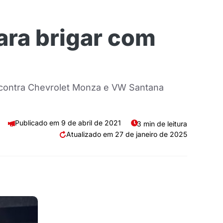
ra brigar com
a contra Chevrolet Monza e VW Santana
9 de abril de 2021
3 min de leitura
27 de janeiro de 2025