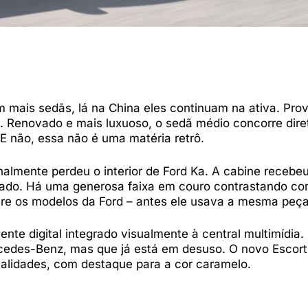
m mais sedãs, lá na China eles continuam na ativa. Prov
á. Renovado e mais luxuoso, o sedã médio concorre dir
 não, essa não é uma matéria retrô.
inalmente perdeu o interior de Ford Ka. A cabine recebe
zado. Há uma generosa faixa em couro contrastando c
ntre os modelos da Ford – antes ele usava a mesma peça
nte digital integrado visualmente à central multimídia. 
rcedes-Benz, mas que já está em desuso. O novo Escort
alidades, com destaque para a cor caramelo.