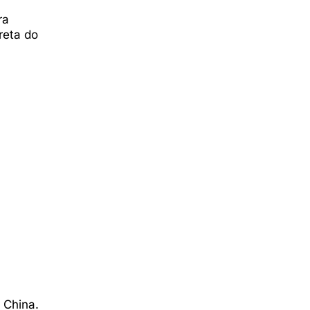
ra
reta do
 China.