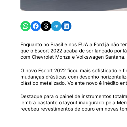
Share on WhatsApp
Share on Facebook
Share on Threads
Share on Telegram
Share on LinkedIn
Enquanto no Brasil e nos EUA a Ford já não te
que o Escort 2022 acaba de ser lançado por l
com Chevrolet Monza e Volkswagen Santana. E
O novo Escort 2022 ficou mais sofisticado e f
mudanças drásticas com desenho horizontali
plástico metalizado. Volante novo é inédito e
Destaque para o painel de instrumentos totalme
lembra bastante o layout inaugurado pela Me
recebeu revestimentos de couro em novas ton