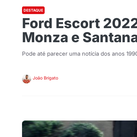
DESTAQUE
Ford Escort 202
Monza e Santan
Pode até parecer uma notícia dos anos 199
João Brigato