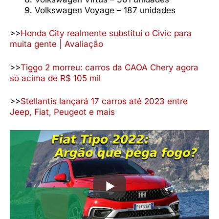
Volkswagen Voyage – 187 unidades
>>
Honda City realmente substitui o Civic para
muita gente | Avaliação
>>
Tiggo 2 morreu: carros da CAOA Chery agora
só acima de R$ 105 mil
>>
Stellantis lançará 17 carros até 2023 entre
Jeep, Fiat, Peugeot e mais