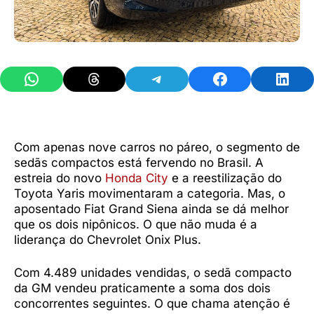
Share on WhatsApp
Share on Threads
Share on Telegram
Share on Facebook
Share 
Com apenas nove carros no páreo, o segmento de
sedãs compactos está fervendo no Brasil. A
estreia do novo
Honda City
e a reestilização do
Toyota Yaris movimentaram a categoria. Mas, o
aposentado Fiat Grand Siena ainda se dá melhor
que os dois nipônicos. O que não muda é a
liderança do Chevrolet Onix Plus.
Com 4.489 unidades vendidas, o sedã compacto
da GM vendeu praticamente a soma dos dois
concorrentes seguintes. O que chama atenção é