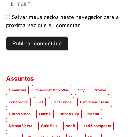
mail
Salvar meus dados neste navegador para a
próxima vez que eu comentar.
Assuntos
Chevrolet
Chevrolet Onix Plus
City
Cronos
Fenabrave
Fiat
Fiat Cronos
Fiat Grand Siena
Grand Siena
Honda
Honda City
nissan
Nissan Versa
Onix Plus
sedã
sedã compacto