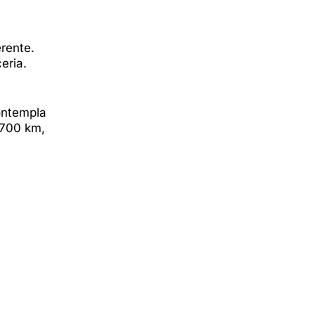
rente.
eria.
ontempla
 700 km,