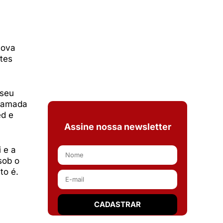
nova
tes
 seu
chamada
ed e
Assine nossa newsletter
 e a
sob o
to é.