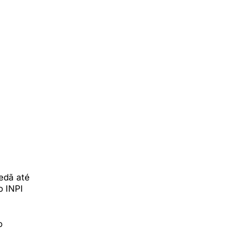
edã até
o INPI
o