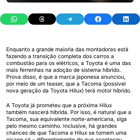
Share on WhatsApp
Share on Threads
Share on Telegram
Share on Facebook
Share 
Enquanto a grande maioria das montadoras está
fazendo a transição completa dos carros a
combustão para os elétricos, a Toyota é uma das
mais ferrenhas na adoção de sistema híbrido.
Prova disso, é que a marca japonesa anunciou,
por meio de um teaser, que a Tacoma (possível
nova geração da Toyota Hilux) terá motor híbrido.
A Toyota já prometeu que a próxima Hilux
também nascerá híbrida. Por isso, é natural que a
Tacoma, sua equivalente norte-americana, siga
pelo mesmo caminho. Inclusive, há grandes
chances de que Tacoma e Hilux se tornem uma
picape só – diferentemente do que aconteceu