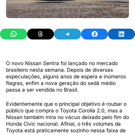
Share on WhatsApp
Share on Threads
Share on Telegram
Share on Facebook
Share 
O novo Nissan Sentra foi lançado no mercado
brasileiro nesta semana. Depois de diversas
especulações, alguns anos de espera e inúmeros
flagras, enfim a nova geração do sedã médio
passa a ser vendida no Brasil.
Evidentemente que o principal objetivo é roubar o
público que compra o Toyota Corolla 2.0, mas a
Nissan também mira no vácuo deixado pelo fim do
Honda Civic nacional. Afinal, o três volumes da
Toyota está praticamente sozinho nessa faixa de