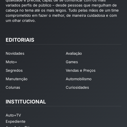
qualidade e precisa, capaz de se comunicar com os mais
variados perfis de público – desde pessoas que mergulham de
cabeça no tema até os mais leigos. Tudo pelas mãos de um time
comprometido em fazer o melhor, de maneira cuidadosa e com
um olhar criativo.
EDITORIAIS
Novidades
Avaliação
Moto+
Games
Segredos
Vendas e Preços
Manutenção
Automobilismo
Colunas
Curiosidades
INSTITUCIONAL
Auto+TV
Expediente