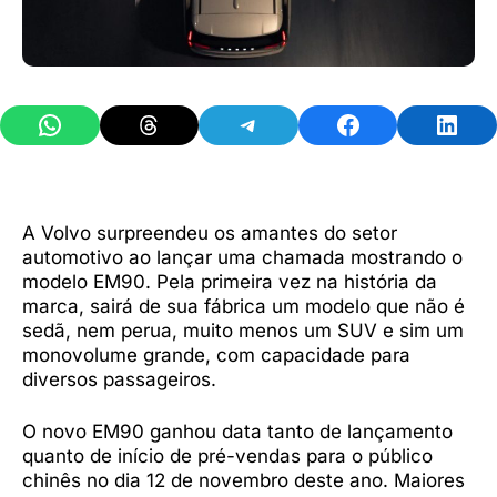
Share on WhatsApp
Share on Threads
Share on Telegram
Share on Facebook
Share 
A Volvo surpreendeu os amantes do setor
automotivo ao lançar uma chamada mostrando o
modelo EM90. Pela primeira vez na história da
marca, sairá de sua fábrica um modelo que não é
sedã, nem perua, muito menos um SUV e sim um
monovolume grande, com capacidade para
diversos passageiros.
O novo EM90 ganhou data tanto de lançamento
quanto de início de pré-vendas para o público
chinês no dia 12 de novembro deste ano. Maiores