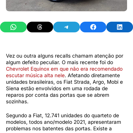
Share on WhatsApp
Share on Threads
Share on Telegram
Share on Facebook
Share 
Vez ou outra alguns recalls chamam atenção por
algum defeito peculiar. O mais recente foi do
Chevrolet Equinox em que não era recomendado
escutar música alta nele
. Afetando diretamente
unidades brasileiras, os Fiat Strada, Argo, Mobi e
Siena estão envolvidos em uma rodada de
reparos por conta das portas que se abrem
sozinhas.
Segundo a Fiat, 12.741 unidades do quarteto de
modelos, todos ano/modelo 2021, apresentaram
problemas nos batentes das portas. Existe a