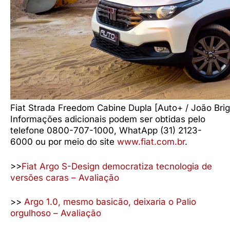
Fiat Strada Freedom Cabine Dupla [Auto+ / João Brig
Informações adicionais podem ser obtidas pelo
telefone 0800-707-1000, WhatApp (31) 2123-
6000 ou por meio do site
www.fiat.com.br
.
>>
Fiat Argo S-Design democratiza tecnologia de
versões caras – Avaliação
>>
Argo 1.0, mesmo basicão, deixaria o Palio
orgulhoso – Avaliação