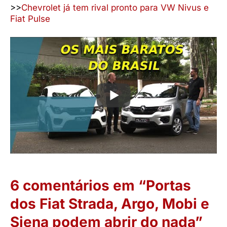
>>
Chevrolet já tem rival pronto para VW Nivus e
Fiat Pulse
6 comentários em “Portas
dos Fiat Strada, Argo, Mobi e
Siena podem abrir do nada”