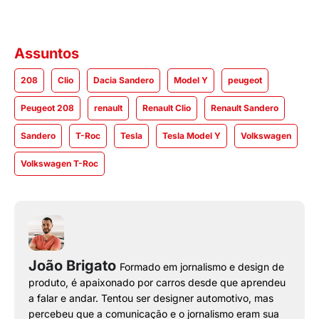
Assuntos
208
Clio
Dacia Sandero
Model Y
peugeot
Peugeot 208
renault
Renault Clio
Renault Sandero
Sandero
T-Roc
Tesla
Tesla Model Y
Volkswagen
Volkswagen T-Roc
João Brigato
Formado em jornalismo e design de
produto, é apaixonado por carros desde que aprendeu
a falar e andar. Tentou ser designer automotivo, mas
percebeu que a comunicação e o jornalismo eram sua