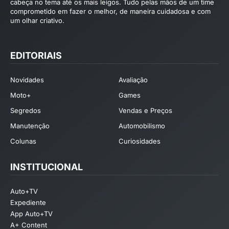
cabeça no tema até os mais leigos. Tudo pelas mãos de um time
comprometido em fazer o melhor, de maneira cuidadosa e com
um olhar criativo.
EDITORIAIS
Novidades
Avaliação
Moto+
Games
Segredos
Vendas e Preços
Manutenção
Automobilismo
Colunas
Curiosidades
INSTITUCIONAL
Auto+TV
Expediente
App Auto+TV
A+ Content