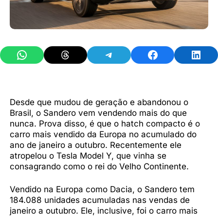
Share on WhatsApp
Share on Threads
Share on Telegram
Share on Facebook
Share 
Desde que mudou de geração e abandonou o
Brasil, o Sandero vem vendendo mais do que
nunca. Prova disso, é que o hatch compacto é o
carro mais vendido da Europa no acumulado do
ano de janeiro a outubro. Recentemente ele
atropelou o Tesla Model Y, que vinha se
consagrando como o rei do Velho Continente.
Vendido na Europa como Dacia, o Sandero tem
184.088 unidades acumuladas nas vendas de
janeiro a outubro. Ele, inclusive, foi o carro mais