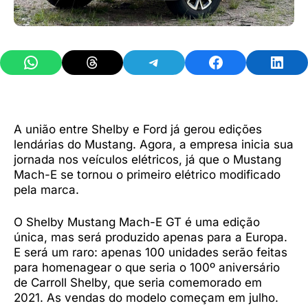
Share on WhatsApp
Share on Threads
Share on Telegram
Share on Facebook
Share 
A união entre Shelby e Ford já gerou edições
lendárias do Mustang. Agora, a empresa inicia sua
jornada nos veículos elétricos, já que o Mustang
Mach-E se tornou o primeiro elétrico modificado
pela marca.
O Shelby Mustang Mach-E GT é uma edição
única, mas será produzido apenas para a Europa.
E será um raro: apenas 100 unidades serão feitas
para homenagear o que seria o 100º aniversário
de Carroll Shelby, que seria comemorado em
2021. As vendas do modelo começam em julho.