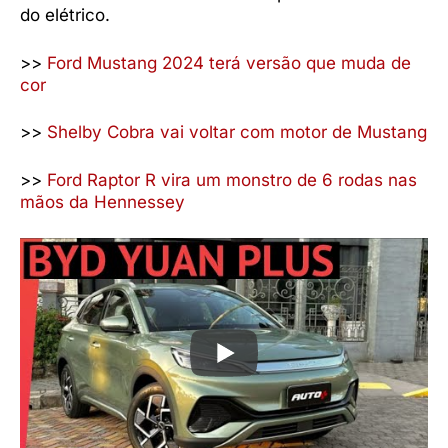
do elétrico.
>>
Ford Mustang 2024 terá versão que muda de
cor
>>
Shelby Cobra vai voltar com motor de Mustang
>>
Ford Raptor R vira um monstro de 6 rodas nas
mãos da Hennessey