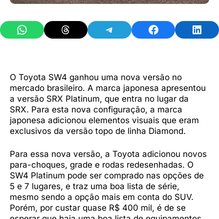
Share on WhatsApp
Share on Threads
Share on Telegram
Share on Facebook
Share 
O Toyota SW4 ganhou uma nova versão no
mercado brasileiro. A marca japonesa apresentou
a versão SRX Platinum, que entra no lugar da
SRX. Para esta nova configuração, a marca
japonesa adicionou elementos visuais que eram
exclusivos da versão topo de linha Diamond.
Para essa nova versão, a Toyota adicionou novos
para-choques, grade e rodas redesenhadas. O
SW4 Platinum pode ser comprado nas opções de
5 e 7 lugares, e traz uma boa lista de série,
mesmo sendo a opção mais em conta do SUV.
Porém, por custar quase R$ 400 mil, é de se
esperar que haja uma boa lista de equipamentos.