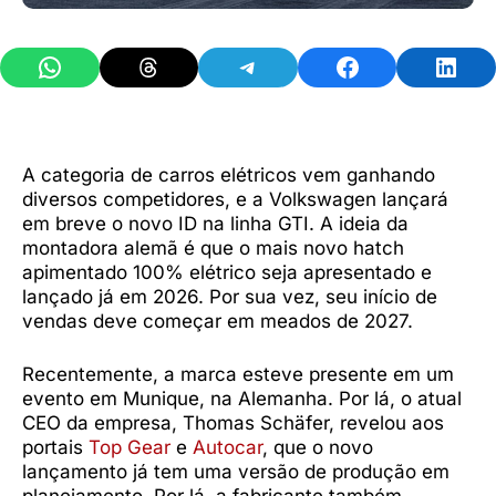
Share on WhatsApp
Share on Threads
Share on Telegram
Share on Facebook
Share 
A categoria de carros elétricos vem ganhando
diversos competidores, e a Volkswagen lançará
em breve o novo ID na linha GTI. A ideia da
montadora alemã é que o mais novo hatch
apimentado 100% elétrico seja apresentado e
lançado já em 2026. Por sua vez, seu início de
vendas deve começar em meados de 2027.
Recentemente, a marca esteve presente em um
evento em Munique, na Alemanha. Por lá, o atual
CEO da empresa, Thomas Schäfer, revelou aos
portais
Top Gear
e
Autocar
, que o novo
lançamento já tem uma versão de produção em
planejamento. Por lá, a fabricante também