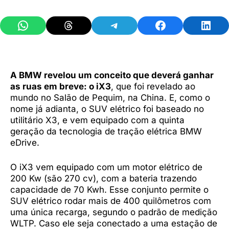
Share on WhatsApp
Share on Threads
Share on Telegram
Share on Facebook
Share 
A BMW revelou um conceito que deverá ganhar
as ruas em breve: o iX3
, que foi revelado ao
mundo no Salão de Pequim, na China. E, como o
nome já adianta, o SUV elétrico foi baseado no
utilitário X3, e vem equipado com a quinta
geração da tecnologia de tração elétrica BMW
eDrive.
O iX3 vem equipado com um motor elétrico de
200 Kw (são 270 cv), com a bateria trazendo
capacidade de 70 Kwh. Esse conjunto permite o
SUV elétrico rodar mais de 400 quilômetros com
uma única recarga, segundo o padrão de medição
WLTP. Caso ele seja conectado a uma estação de