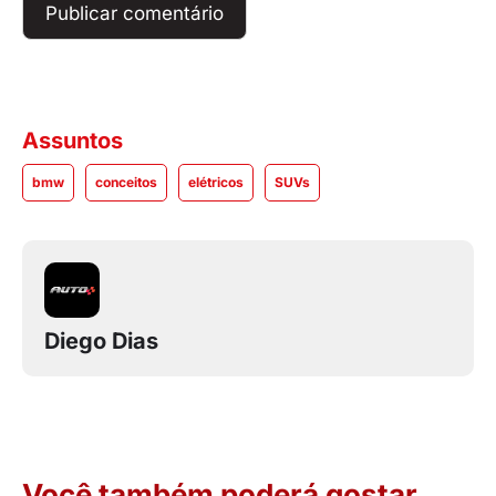
Assuntos
bmw
conceitos
elétricos
SUVs
Diego Dias
Você também poderá gostar