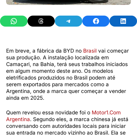
Share on WhatsApp
Share on Threads
Share on Telegram
Share on Facebook
Share 
Em breve, a fábrica da BYD no
Brasil
vai começar
sua produção. A instalação localizada em
Camaçari, na Bahia, terá seus trabalhos iniciados
em algum momento deste ano. Os modelos
eletrificados produzidos no Brasil podem até
serem exportados para mercados como a
Argentina, onde a marca quer começar a vender
ainda em 2025.
Quem revelou essa novidade foi o
Motor1.Com
Argentina
. Segundo eles, a marca chinesa já está
conversando com autoridades locais para iniciar
sua entrada no mercado vizinho ao Brasil. Ela se