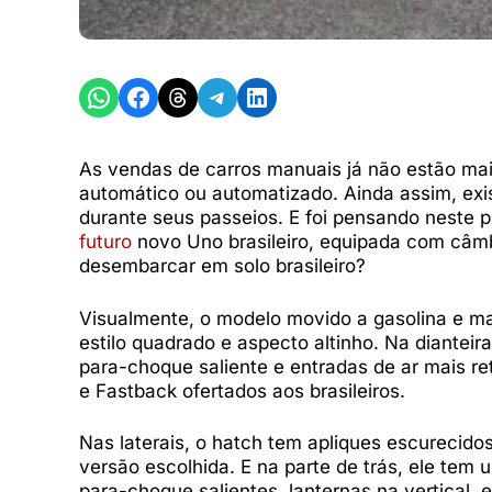
Share on WhatsApp
Share on Facebook
Share on Threads
Share on Telegram
Share on LinkedIn
As vendas de carros manuais já não estão mai
automático ou automatizado. Ainda assim, ex
durante seus passeios. E foi pensando neste 
futuro
novo Uno brasileiro, equipada com câmb
desembarcar em solo brasileiro?
Visualmente, o modelo movido a gasolina e man
estilo quadrado e aspecto altinho. Na dianteira
para-choque saliente e entradas de ar mais re
e Fastback ofertados aos brasileiros.
Nas laterais, o hatch tem apliques escurecido
versão escolhida. E na parte de trás, ele tem
para-choque salientes, lanternas na vertical.