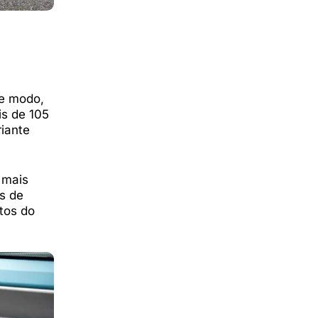
se modo,
is de 105
riante
 mais
es de
tos do