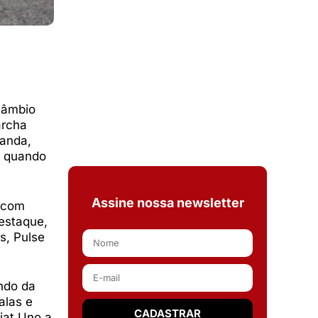
câmbio
archa
Panda,
o quando
Assine nossa newsletter
e com
estaque,
s, Pulse
endo da
alas e
iat Uno a