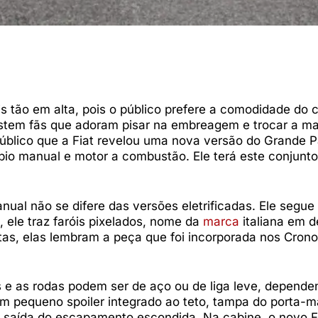
s tão em alta, pois o público prefere a comodidade do 
istem fãs que adoram pisar na embreagem e trocar a m
público que a Fiat revelou uma nova versão do Grande 
io manual e motor a combustão. Ele terá este conjunt
ual não se difere das versões eletrificadas. Ele segu
, ele traz faróis pixelados, nome da
marca
italiana em d
tas, elas lembram a peça que foi incorporada nos Crono
s e as rodas podem ser de aço ou de liga leve, depend
 um pequeno spoiler integrado ao teto, tampa do porta-m
 e saída do escapamento escondida. Na cabine, o novo F