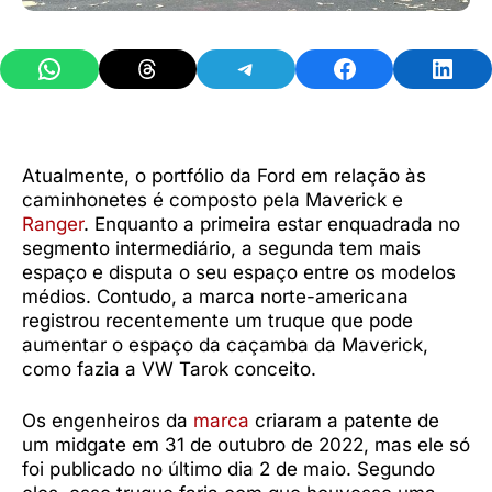
Share on WhatsApp
Share on Threads
Share on Telegram
Share on Facebook
Share 
Atualmente, o portfólio da Ford em relação às
caminhonetes é composto pela Maverick e
Ranger
. Enquanto a primeira estar enquadrada no
segmento intermediário, a segunda tem mais
espaço e disputa o seu espaço entre os modelos
médios. Contudo, a marca norte-americana
registrou recentemente um truque que pode
aumentar o espaço da caçamba da Maverick,
como fazia a VW Tarok conceito.
Os engenheiros da
marca
criaram a patente de
um midgate em 31 de outubro de 2022, mas ele só
foi publicado no último dia 2 de maio. Segundo