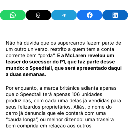
Share on WhatsApp
Share on Threads
Share on Telegram
Share on Facebook
Share 
Não há dúvida que os supercarros fazem parte de
um outro universo, restrito a quem tem a conta
corrente bem “gorda”.
E a McLaren revelou um
teaser do sucessor do P1, que faz parte desse
mundo: o Speedtail, que será apresentado daqui
a duas semanas.
Por enquanto, a marca britânica adianta apenas
que o Speedtail terá apenas 106 unidades
produzidas, com cada uma delas já vendidas para
seus felizardos proprietários. Aliás, o nome do
carro já denuncia que ele contará com uma
“cauda longa”, ou melhor dizendo: uma traseira
bem comprida em relação aos outros