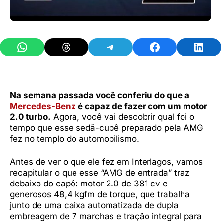
Share on WhatsApp
Share on Threads
Share on Telegram
Share on Facebook
Share 
Na semana passada você conferiu do que a
Mercedes-Benz
é capaz de fazer com um motor
2.0 turbo.
Agora, você vai descobrir qual foi o
tempo que esse sedã-cupê preparado pela AMG
fez no templo do automobilismo.
Antes de ver o que ele fez em Interlagos, vamos
recapitular o que esse “AMG de entrada” traz
debaixo do capô: motor 2.0 de 381 cv e
generosos 48,4 kgfm de torque, que trabalha
junto de uma caixa automatizada de dupla
embreagem de 7 marchas e tração integral para