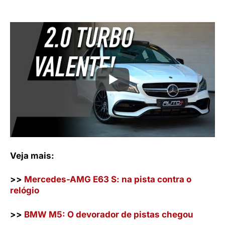
Veja mais:
>>
Mercedes-AMG E63 S: na pista contra o
relógio
>>
BMW M5: O devorador de pistas chegou