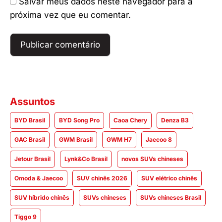
Salvar meus dados neste navegador para a
próxima vez que eu comentar.
Assuntos
BYD Brasil
BYD Song Pro
Caoa Chery
Denza B3
GAC Brasil
GWM Brasil
GWM H7
Jaecoo 8
Jetour Brasil
Lynk&Co Brasil
novos SUVs chineses
Omoda & Jaecoo
SUV chinês 2026
SUV elétrico chinês
SUV híbrido chinês
SUVs chineses
SUVs chineses Brasil
Tiggo 9