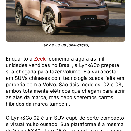
Lynk & Co 08 [divulgação]
Enquanto a
Zeekr
comemora agora as mil
unidades vendidas no Brasil, a Lynk&Co prepara
sua chegada para fazer volume. Ela vai apostar
em SUVs chineses com tecnologia sueca feita em
parceria com a Volvo. São dois modelos, 02 e 08,
ambos totalmente elétricos que chegam para abrir
as alas da marca, mas depois teremos carros
híbridos da marca também.
O Lynk&Co 02 é um SUV cupê de porte compacto
e visual muito ousado. Sua plataforma é a mesma
do Volvo EX30. Já o 08 é um modelo maior, com