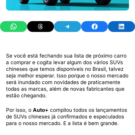
Share on WhatsApp
Share on Threads
Share on Telegram
Share on Facebook
Share 
Se você está fechando sua lista de próximo carro
a comprar e cogita levar algum dos vários SUVs
chineses que temos disponíveis no Brasil, talvez
seja melhor esperar. Isso porque o nosso mercado
será inundado com novidades de praticamente
todas as marcas, além de novas fabricantes que
estão chegando.
Por isso, o
Auto+
compilou todos os lançamentos
de SUVs chineses já confirmados e especulados
para o nosso mercado. E a lista é bem grande.