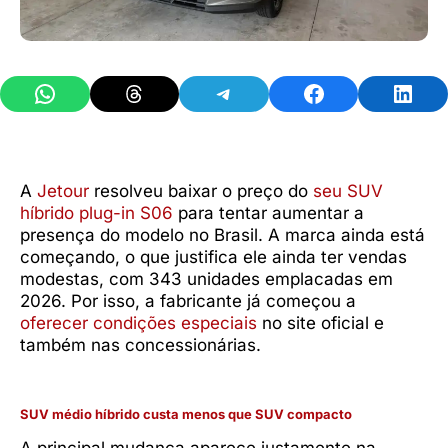
Share on WhatsApp
Share on Threads
Share on Telegram
Share on Facebook
Share 
A
Jetour
resolveu baixar o preço do
seu SUV
híbrido plug-in S06
para tentar aumentar a
presença do modelo no Brasil. A marca ainda está
começando, o que justifica ele ainda ter vendas
modestas, com 343 unidades emplacadas em
2026. Por isso, a fabricante já começou a
oferecer condições especiais
no site oficial e
também nas concessionárias.
SUV médio híbrido custa menos que SUV compacto