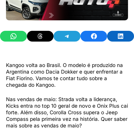
Share on WhatsApp
Share on Threads
Share on Telegram
Share on Facebook
Share 
Kangoo volta ao Brasil. O modelo é produzido na
Argentina como Dacia Dokker e quer enfrentar a
Fiat Fiorino. Vamos te contar tudo sobre a
chegada do Kangoo.
Nas vendas de maio: Strada volta a liderança,
Kicks entra no top 10 geral de novo e Onix Plus cai
forte. Além disso, Corolla Cross supera o Jeep
Compass pela primeira vez na história. Quer saber
mais sobre as vendas de maio?