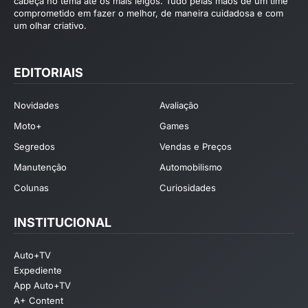
cabeça no tema até os mais leigos. Tudo pelas mãos de um time
comprometido em fazer o melhor, de maneira cuidadosa e com
um olhar criativo.
EDITORIAIS
Novidades
Avaliação
Moto+
Games
Segredos
Vendas e Preços
Manutenção
Automobilismo
Colunas
Curiosidades
INSTITUCIONAL
Auto+TV
Expediente
App Auto+TV
A+ Content