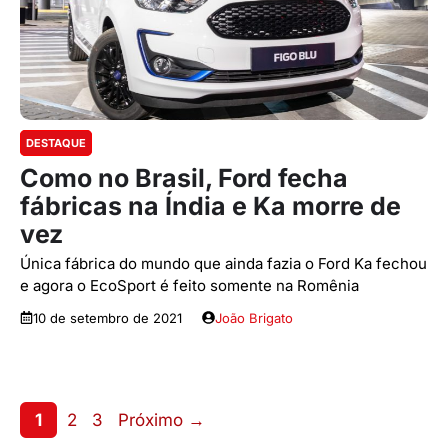
DESTAQUE
Como no Brasil, Ford fecha
fábricas na Índia e Ka morre de
vez
Única fábrica do mundo que ainda fazia o Ford Ka fechou
e agora o EcoSport é feito somente na Romênia
10 de setembro de 2021
João Brigato
Page
Page
Page
1
2
3
Próximo
→