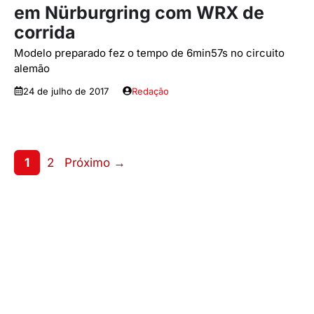
em Nürburgring com WRX de
corrida
Modelo preparado fez o tempo de 6min57s no circuito
alemão
24 de julho de 2017
Redação
Page
Page
1
2
Próximo
→