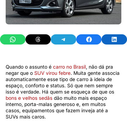
Share on WhatsApp
Share on Threads
Share on Telegram
Share on Facebook
Share 
Quando o assunto é
carro no Brasil
, não dá pra
negar que o
SUV virou febre
. Muita gente associa
automaticamente esse tipo de carro à ideia de
espaço, conforto e status. Só que nem sempre
isso é verdade. Há quem se esqueça de que os
bons e velhos sedãs
dão muito mais espaço
interno, porta-malas generoso e, em muitos
casos, equipamentos que fazem inveja até a
SUVs mais caros.