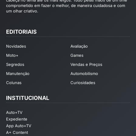
cabeça no tema até os mais leigos. Tudo pelas mãos de um time
comprometido em fazer o melhor, de maneira cuidadosa e com
um olhar criativo.
EDITORIAIS
Novidades
Avaliação
Moto+
Games
Segredos
Vendas e Preços
Manutenção
Automobilismo
Colunas
Curiosidades
INSTITUCIONAL
Auto+TV
Expediente
App Auto+TV
A+ Content