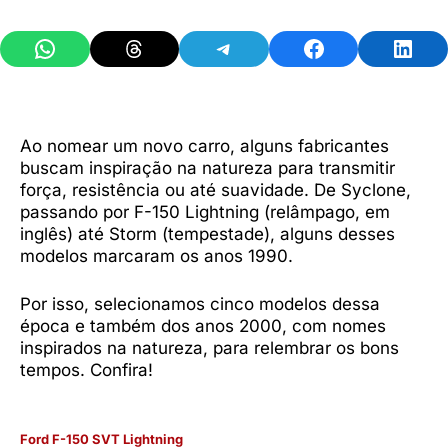
Share on WhatsApp
Share on Threads
Share on Telegram
Share on Facebook
Share 
Ao nomear um novo carro, alguns fabricantes
buscam inspiração na natureza para transmitir
força, resistência ou até suavidade. De Syclone,
passando por F-150 Lightning (relâmpago, em
inglês) até Storm (tempestade), alguns desses
modelos marcaram os anos 1990.
Por isso, selecionamos cinco modelos dessa
época e também dos anos 2000, com nomes
inspirados na natureza, para relembrar os bons
tempos. Confira!
Ford F-150 SVT Lightning