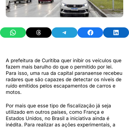
Share on WhatsApp
Share on Threads
Share on Telegram
Share on Facebook
Share 
A prefeitura de Curitiba quer inibir os veículos que
fazem mais barulho do que o permitido por lei.
Para isso, uma rua da capital paranaense recebeu
radares que são capazes de detectar os níveis de
ruído emitidos pelos escapamentos de carros e
motos.
Por mais que esse tipo de fiscalização já seja
utilizado em outros países, como França e
Estados Unidos, no Brasil a iniciativa ainda é
inédita. Para realizar as ações experimentais, a