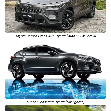
Toyota Corolla Cross XRX Hybrid [Auto+/Luiz Forelli]
Subaru Crosstrek Hybrid [Divulgação]