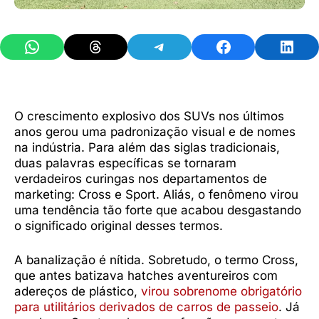
Share on WhatsApp
Share on Threads
Share on Telegram
Share on Facebook
Share 
O crescimento explosivo dos SUVs nos últimos
anos gerou uma padronização visual e de nomes
na indústria. Para além das siglas tradicionais,
duas palavras específicas se tornaram
verdadeiros curingas nos departamentos de
marketing: Cross e Sport. Aliás, o fenômeno virou
uma tendência tão forte que acabou desgastando
o significado original desses termos.
A banalização é nítida. Sobretudo, o termo Cross,
que antes batizava hatches aventureiros com
adereços de plástico,
virou sobrenome obrigatório
para utilitários derivados de carros de passeio
. Já