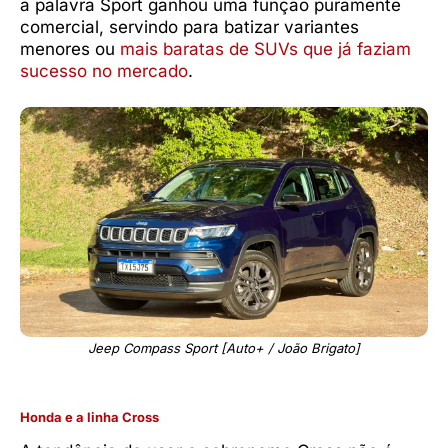
a palavra Sport ganhou uma função puramente
comercial, servindo para batizar variantes
menores ou
mais baratas de SUVs que já faziam
sucesso no mercado
.
Jeep Compass Sport [Auto+ / João Brigato]
Honda e a linha Cross