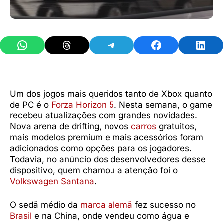
Share on WhatsApp
Share on Threads
Share on Telegram
Share on Facebook
Share 
Um dos jogos mais queridos tanto de Xbox quanto
de PC é o
Forza Horizon 5
. Nesta semana, o game
recebeu atualizações com grandes novidades.
Nova arena de drifting, novos
carros
gratuitos,
mais modelos premium e mais acessórios foram
adicionados como opções para os jogadores.
Todavia, no anúncio dos desenvolvedores desse
dispositivo, quem chamou a atenção foi o
Volkswagen Santana
.
O sedã médio da
marca alemã
fez sucesso no
Brasil
e na China, onde vendeu como água e