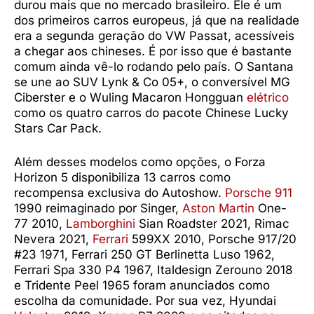
durou mais que no mercado brasileiro. Ele é um
dos primeiros carros europeus, já que na realidade
era a segunda geração do VW Passat, acessíveis
a chegar aos chineses. É por isso que é bastante
comum ainda vê-lo rodando pelo país. O Santana
se une ao SUV Lynk & Co 05+, o conversível MG
Ciberster e o Wuling Macaron Hongguan
elétrico
como os quatro carros do pacote Chinese Lucky
Stars Car Pack.
Além desses modelos como opções, o Forza
Horizon 5 disponibiliza 13 carros como
recompensa exclusiva do Autoshow.
Porsche 911
1990 reimaginado por Singer,
Aston Martin
One-
77 2010,
Lamborghini
Sian Roadster 2021, Rimac
Nevera 2021,
Ferrari
599XX 2010, Porsche 917/20
#23 1971, Ferrari 250 GT Berlinetta Luso 1962,
Ferrari Spa 330 P4 1967, Italdesign Zerouno 2018
e Tridente Peel 1965 foram anunciados como
escolha da comunidade. Por sua vez, Hyundai