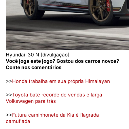
Hyundai i30 N [divulgação]
Você joga este jogo? Gostou dos carros novos?
Conte nos comentários
>>
Honda trabalha em sua própria Himalayan
>>
Toyota bate recorde de vendas e larga
Volkswagen para trás
>>
Futura caminhonete da Kia é flagrada
camuflada