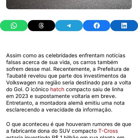
Share on WhatsApp
Share on Threads
Share on Telegram
Share on Facebook
Share 
Assim como as celebridades enfrentam notícias
falsas acerca de sua vida, os carros também
sofrem desse mal. Recentemente, a Prefeitura de
Taubaté revelou que parte dos investimentos da
Volkswagen na região seria destinado para a volta
do Gol. O icônico
hatch
compacto saiu de linha
em 2023 e supostamente voltaria em breve.
Entretanto, a montadora alemã emitiu uma nota
esclarecendo a veracidade da informação.
O que aconteceu é que houveram rumores de que
a fabricante dona do SUV compacto
T-Cross
estaria investindo R$ 1 bilhão em sua planta em