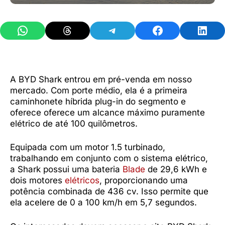
Share on WhatsApp
Share on Threads
Share on Telegram
Share on Facebook
Share 
A BYD Shark entrou em pré-venda em nosso
mercado. Com porte médio, ela é a primeira
caminhonete híbrida plug-in do segmento e
oferece oferece um alcance máximo puramente
elétrico de até 100 quilômetros.
Equipada com um motor 1.5 turbinado,
trabalhando em conjunto com o sistema elétrico,
a Shark possui uma bateria
Blade
de 29,6 kWh e
dois motores
elétricos
, proporcionando uma
potência combinada de 436 cv. Isso permite que
ela acelere de 0 a 100 km/h em 5,7 segundos.