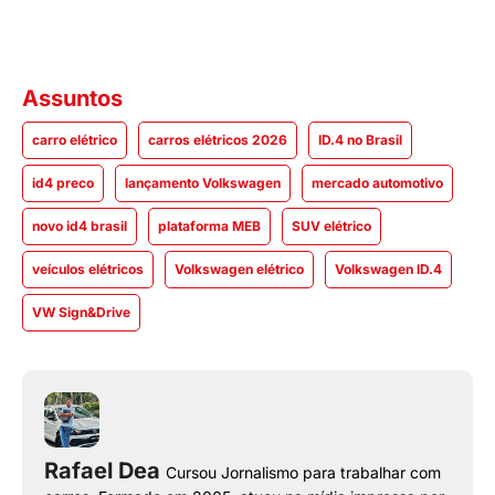
Assuntos
carro elétrico
carros elétricos 2026
ID.4 no Brasil
id4 preco
lançamento Volkswagen
mercado automotivo
novo id4 brasil
plataforma MEB
SUV elétrico
veículos elétricos
Volkswagen elétrico
Volkswagen ID.4
VW Sign&Drive
Rafael Dea
Cursou Jornalismo para trabalhar com