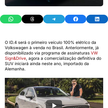
Share on WhatsApp
Share on Threads
Share on Telegram
Share on Facebook
Share 
O ID.4 será o primeiro veículo 100% elétrico da
Volkswagen à venda no Brasil. Anteriormente, já
disponibilizado via programa de assinaturas
VW
Sign&Drive
, agora a comercialização definitiva do
SUV iniciará ainda neste ano, importado da
Alemanha.