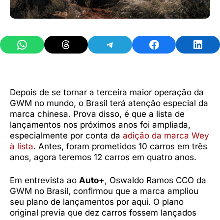
Share on WhatsApp
Share on Threads
Share on Telegram
Share on Facebook
Share 
Depois de se tornar a terceira maior operação da
GWM no mundo, o Brasil terá atenção especial da
marca chinesa. Prova disso, é que a lista de
lançamentos nos próximos anos foi ampliada,
especialmente por conta da
adição da marca Wey
à lista
. Antes, foram prometidos 10 carros em três
anos, agora teremos 12 carros em quatro anos.
Em entrevista ao
Auto+
, Oswaldo Ramos CCO da
GWM no Brasil, confirmou que a marca ampliou
seu plano de lançamentos por aqui. O plano
original previa que dez carros fossem lançados