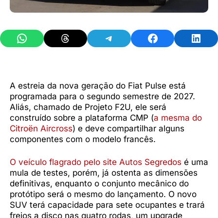
Share on WhatsApp
Share on Threads
Share on Telegram
Share on Facebook
Share 
A estreia da nova geração do Fiat Pulse está
programada para o segundo semestre de 2027.
Aliás, chamado de Projeto F2U, ele será
construído sobre a plataforma CMP (
a mesma do
Citroën Aircross
) e deve compartilhar alguns
componentes com o modelo francês.
O veículo flagrado pelo site Autos Segredos
é uma
mula de testes, porém, já ostenta as dimensões
definitivas, enquanto o conjunto mecânico do
protótipo será o mesmo do lançamento. O novo
SUV terá capacidade para sete ocupantes e trará
freios a disco nas quatro rodas, um upgrade