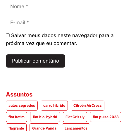
Nome
E-
mail
Salvar meus dados neste navegador para a
próxima vez que eu comentar.
Assuntos
autos segredos
carro híbrido
Citroën AirCross
fiat betim
fiat bio-hybrid
Fiat Grizzly
fiat pulse 2028
flagrante
Grande Panda
Lançamentos