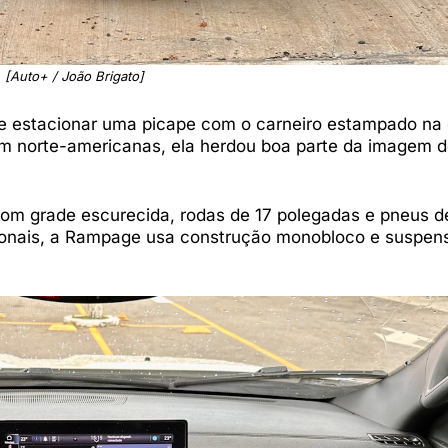
[Auto+ / João Brigato]
de estacionar uma picape com o carneiro estampado na 
norte-americanas, ela herdou boa parte da imagem d
com grade escurecida, rodas de 17 polegadas e pneus d
icionais, a Rampage usa construção monobloco e suspen