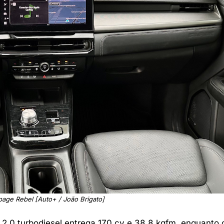
age Rebel [Auto+ / João Brigato]
 2.0 turbodiesel entrega 170 cv e 38,8 kgfm, enquanto