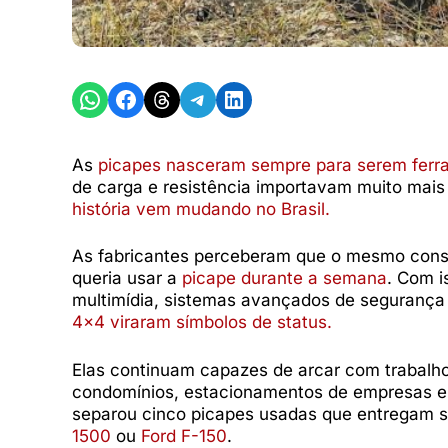
Share on WhatsApp
Share on Facebook
Share on Threads
Share on Telegram
Share on LinkedIn
As
picapes nasceram sempre para serem ferr
de carga e resistência importavam muito mais
história vem mudando no Brasil.
As fabricantes perceberam que o mesmo con
queria usar a
picape durante a semana
. Com i
multimídia, sistemas avançados de segurança 
4×4 viraram símbolos de status.
Elas continuam capazes de arcar com trabal
condomínios, estacionamentos de empresas e 
separou cinco picapes usadas que entregam s
1500
ou
Ford F-150
.