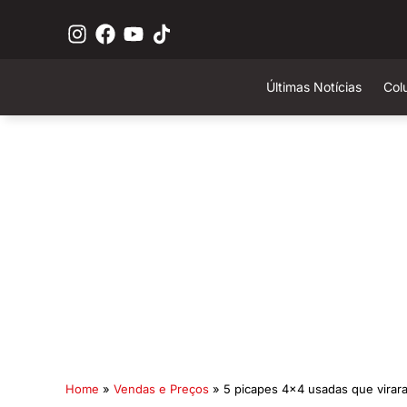
Últimas Notícias
Col
Home
»
Vendas e Preços
»
5 picapes 4×4 usadas que virara