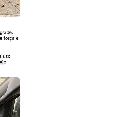
grade.
e força e
e uso
são