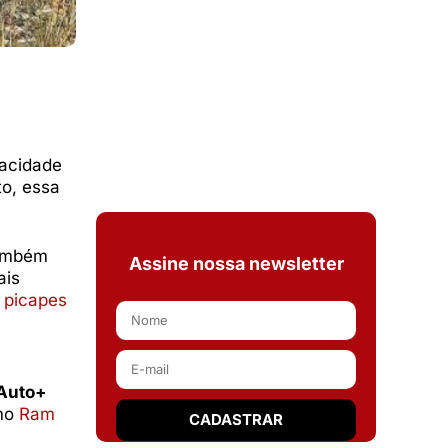
pacidade
to, essa
ambém
Assine nossa newsletter
ais
s
picapes
Auto+
omo
Ram