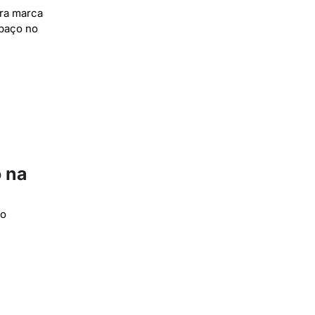
bra marca
spaço no
 na
mo