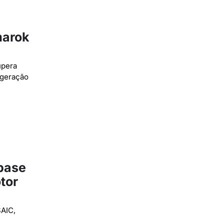
marok
upera
 geração
base
tor
AIC,