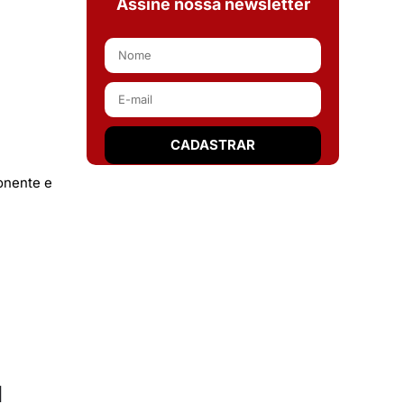
Assine nossa newsletter
onente e
l