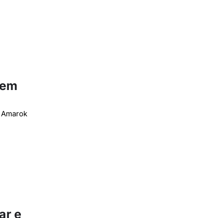
 em
n Amarok
ar e