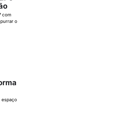
ão
27 com
purrar o
forma
o espaço