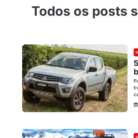
D
5
b
P
t
c
S