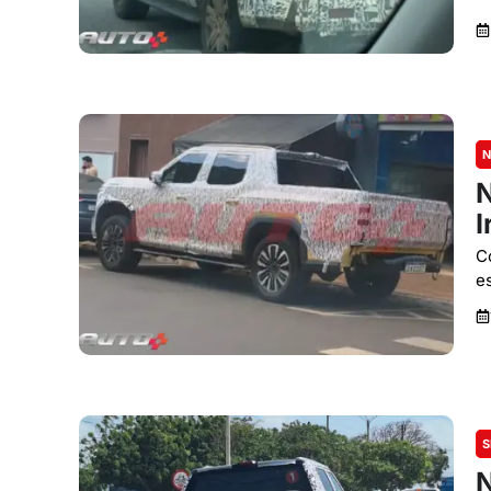
N
N
I
C
e
S
N