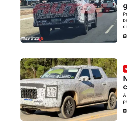
g
P
b
c
N
N
c
A
p