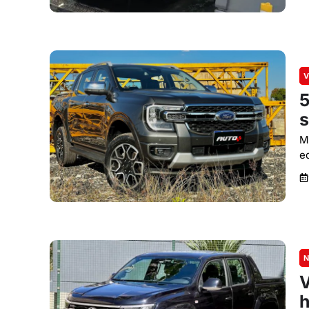
V
5
s
M
e
N
V
h