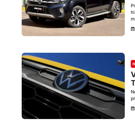
P
h
m
N
V
T
N
p