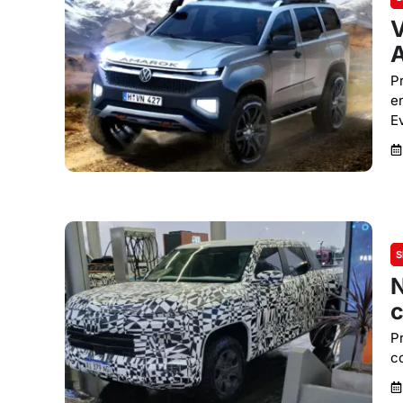
V
A
P
e
E
S
N
c
P
c