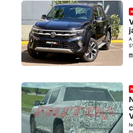
N
V
j
A
S
N
N
c
N
m