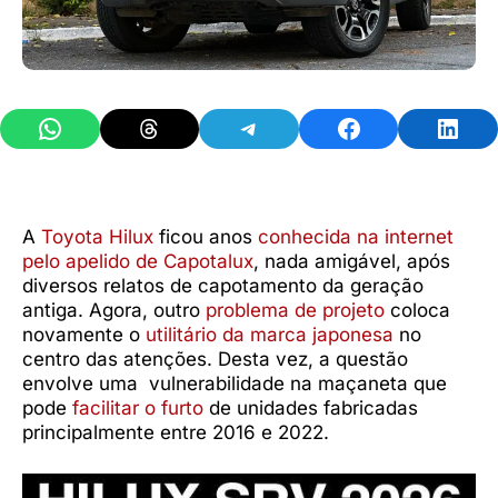
Share on WhatsApp
Share on Threads
Share on Telegram
Share on Facebook
Share 
A
Toyota Hilux
ficou anos
conhecida na internet
pelo apelido de Capotalux
, nada amigável, após
diversos relatos de capotamento da geração
antiga. Agora, outro
problema de projeto
coloca
novamente o
utilitário da marca japonesa
no
centro das atenções. Desta vez, a questão
envolve uma vulnerabilidade na maçaneta que
pode
facilitar o furto
de unidades fabricadas
principalmente entre 2016 e 2022.