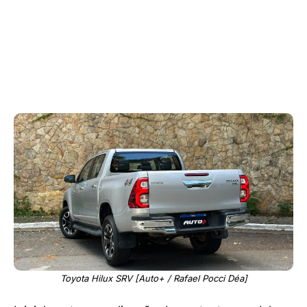
Toyota Hilux SRV [Auto+ / Rafael Pocci Déa]