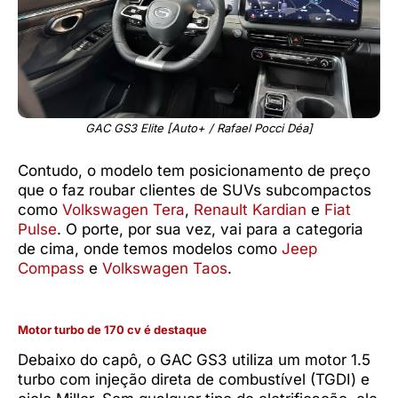
GAC GS3 Elite [Auto+ / Rafael Pocci Déa]
Contudo, o modelo tem posicionamento de preço
que o faz roubar clientes de SUVs subcompactos
como
Volkswagen Tera
,
Renault Kardian
e
Fiat
Pulse
. O porte, por sua vez, vai para a categoria
de cima, onde temos modelos como
Jeep
Compass
e
Volkswagen Taos
.
Motor turbo de 170 cv é destaque
Debaixo do capô, o GAC GS3 utiliza um motor 1.5
turbo com injeção direta de combustível (TGDI) e