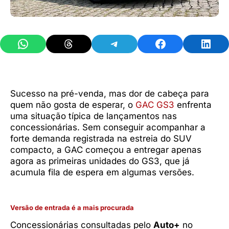
Share on WhatsApp
Share on Threads
Share on Telegram
Share on Facebook
Share 
Sucesso na pré-venda, mas dor de cabeça para
quem não gosta de esperar, o
GAC GS3
enfrenta
uma situação típica de lançamentos nas
concessionárias. Sem conseguir acompanhar a
forte demanda registrada na estreia do SUV
compacto, a GAC começou a entregar apenas
agora as primeiras unidades do GS3, que já
acumula fila de espera em algumas versões.
Versão de entrada é a mais procurada
Concessionárias consultadas pelo
Auto+
no