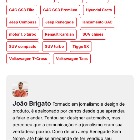
GAC GS3 Elite
GAC GS3 Premium
Hyundai Creta
Jeep Compass
Jeep Renegade
lançamento GAC
motor 1.5 turbo
Renault Kardian
SUV chinês
SUV compacto
SUV turbo
Tiggo 5X
Volkswagen T-Cross
Volkswagen Taos
João Brigato
Formado em jornalismo e design de
produto, é apaixonado por carros desde que aprendeu
a falar e andar. Tentou ser designer automotivo, mas
percebeu que a comunicação e o jornalismo eram sua
verdadeira paixão. Dono de um Jeep Renegade Sem
Nome, até hoje se arrepende de ter vendido seu