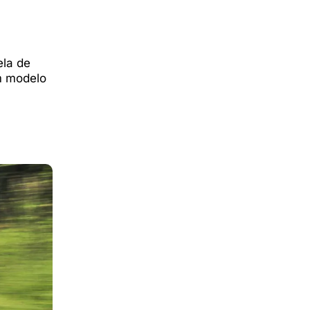
ela de
m modelo