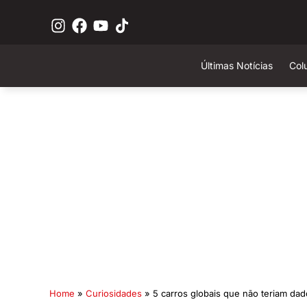
Últimas Notícias
Col
Home
»
Curiosidades
»
5 carros globais que não teriam dado