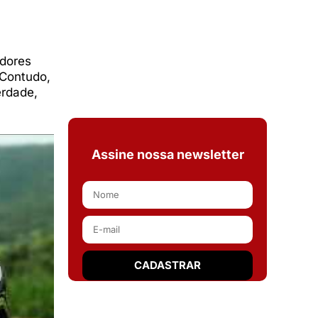
idores
 Contudo,
erdade,
Assine nossa newsletter