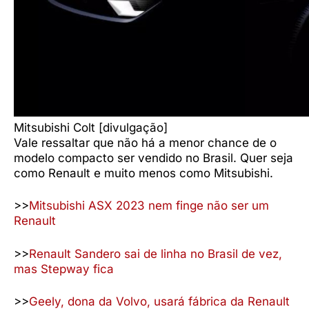
Mitsubishi Colt [divulgação]
Vale ressaltar que não há a menor chance de o
modelo compacto ser vendido no Brasil. Quer seja
como Renault e muito menos como Mitsubishi.
>>
Mitsubishi ASX 2023 nem finge não ser um
Renault
>>
Renault Sandero sai de linha no Brasil de vez,
mas Stepway fica
>>
Geely, dona da Volvo, usará fábrica da Renault