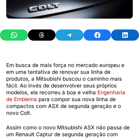
Share on WhatsApp
Share on Threads
Share on Telegram
Share on Facebook
Share 
Em busca de mais força no mercado europeu e
em uma tentativa de renovar sua linha de
produtos, a Mitsubishi buscou o caminho mais
fácil. Ao invés de desenvolver seus próprios
modelos, ela recorreu à boa e velha
Engenharia
de Emblema
para compor sua nova linha de
compactos com ASX de segunda geração e o
novo Colt.
Assim como o novo Mitsubishi ASX não passa de
um Renault Captur de segunda geração com