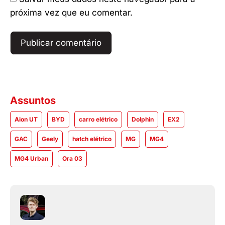
próxima vez que eu comentar.
Assuntos
Aion UT
BYD
carro elétrico
Dolphin
EX2
GAC
Geely
hatch elétrico
MG
MG4
MG4 Urban
Ora 03