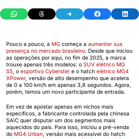
Share on WhatsApp
Share on Threads
Share on Telegram
Share on Facebook
Share 
Pouco a pouco, a
MG
começa a
aumentar sua
presença no mercado brasileiro
. Desde que iniciou
as operações por aqui, no fim de 2025, a marca
trouxe apenas três modelos: o
SUV elétrico MG
S5
, o
esportivo Cyberster
e o hatch
elétrico MG4
XPower
, versão de alto desempenho que acelera
de 0 a 100 km/h em apenas 3,8 segundos. Agora,
porém, temos um novo participante de entrada.
Em vez de apostar apenas em nichos mais
específicos, a fabricante controlada pela chinesa
SAIC quer disputar um dos segmentos mais
aquecidos do país. Para isso, iniciou a pré-venda
do
MG4 Urban
, versão mais acessível do hatch