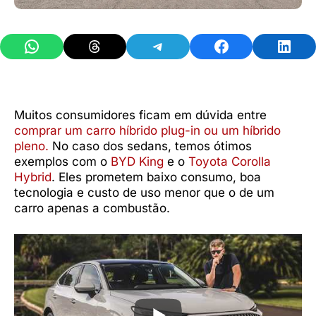
Share on WhatsApp
Share on Threads
Share on Telegram
Share on Facebook
Share 
Muitos consumidores ficam em dúvida entre
comprar um carro híbrido plug-in ou um híbrido
pleno.
No caso dos sedans, temos ótimos
exemplos com o
BYD King
e o
Toyota Corolla
Hybrid
. Eles prometem baixo consumo, boa
tecnologia e custo de uso menor que o de um
carro apenas a combustão.