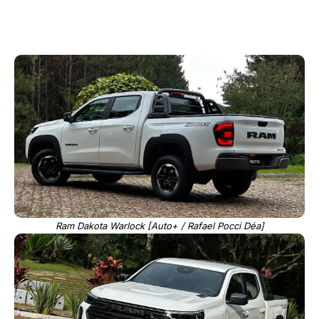
Ram Dakota Warlock [Auto+ / Rafael Pocci Déa]