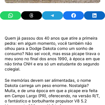
Share on WhatsApp
Share on Threads
Share on Telegram
Share on Facebook
Share 
Quem já passou dos 40 anos que atire a primeira
pedra: em algum momento, você também não
olhou para a Dodge Dakota como um sonho de
consumo? Não sei você, mas essa picape tirava o
meu sono no final dos anos 1990, à época em que
não tinha CNH e era só um estudante do segundo
colegial.
Se memórias devem ser alimentadas, o nome
Dakota carrega um peso enorme. Nostalgia?
Muita, e de uma época em que a picape era feita
em Campo Largo (PR), oferecendo, na versão R/T,
o fantástico e borbulhante propulsor V8 5.2