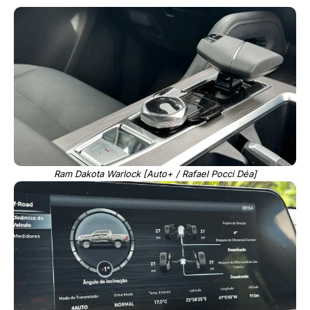
Ram Dakota Warlock [Auto+ / Rafael Pocci Déa]