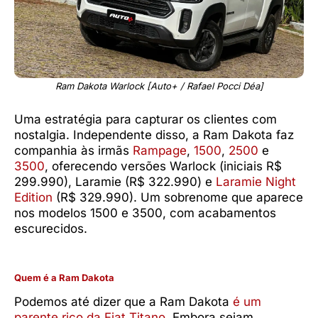
Ram Dakota Warlock [Auto+ / Rafael Pocci Déa]
Uma estratégia para capturar os clientes com
nostalgia. Independente disso, a Ram Dakota faz
companhia às irmãs
Rampage
,
1500
,
2500
e
3500
, oferecendo versões Warlock (iniciais R$
299.990), Laramie (R$ 322.990) e
Laramie Night
Edition
(R$ 329.990). Um sobrenome que aparece
nos modelos 1500 e 3500, com acabamentos
escurecidos.
Quem é a Ram Dakota
Podemos até dizer que a Ram Dakota
é um
parente rico da Fiat Titano
. Embora sejam