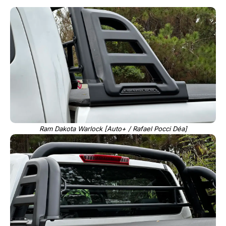
Ram Dakota Warlock [Auto+ / Rafael Pocci Déa]