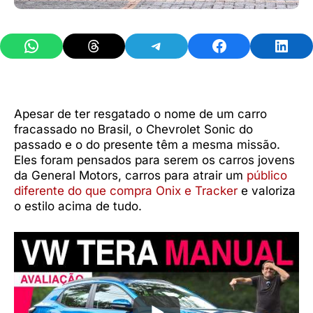
Share on WhatsApp
Share on Threads
Share on Telegram
Share on Facebook
Share 
Apesar de ter resgatado o nome de um carro
fracassado no Brasil, o Chevrolet Sonic do
passado e o do presente têm a mesma missão.
Eles foram pensados para serem os carros jovens
da General Motors, carros para atrair um
público
diferente do que compra Onix e Tracker
e valoriza
o estilo acima de tudo.