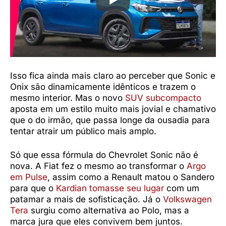
Isso fica ainda mais claro ao perceber que Sonic e
Onix são dinamicamente idênticos e trazem o
mesmo interior. Mas o novo
SUV subcompacto
aposta em um estilo muito mais jovial e chamativo
que o do irmão, que passa longe da ousadia para
tentar atrair um público mais amplo.
Só que essa fórmula do Chevrolet Sonic não é
nova. A Fiat fez o mesmo ao transformar o
Argo
em Pulse
, assim como a Renault matou o Sandero
para que o
Kardian tomasse seu lugar
com um
patamar a mais de sofisticação. Já o
Volkswagen
Tera
surgiu como alternativa ao Polo, mas a
marca jura que eles convivem bem juntos.