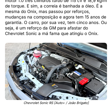
motor 1.0 três cilindros turbo de 115 cv e 18,9 kgfm
de torque. E sim, a correia é banhada a óleo. É a
mesma do Onix, mas passou por reforços,
mudanças na composição e agora tem 15 anos de
garantia. O carro, por sua vez, tem cinco anos. Ou
seja, é um reforço da GM para afastar do
Chevrolet Sonic a má fama que atingiu o Onix.
Chevrolet Sonic RS [Auto+ / João Brigato]