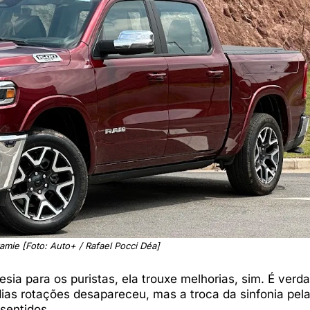
amie [Foto: Auto+ / Rafael Pocci Déa]
a para os puristas, ela trouxe melhorias, sim. É verd
ias rotações desapareceu, mas a troca da sinfonia pel
sentidos.