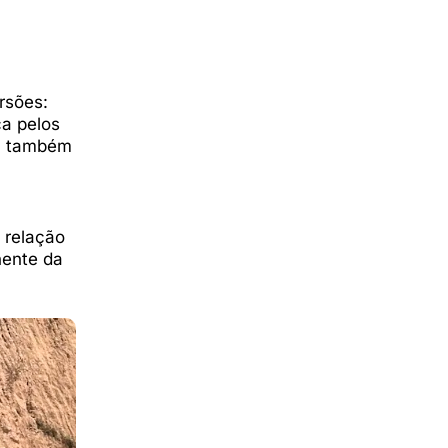
rsões:
ca pelos
on também
 relação
nente da