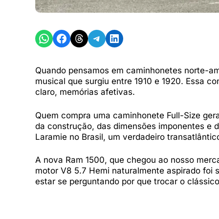
Share on WhatsApp
Share on Facebook
Share on Threads
Share on Telegram
Share on LinkedIn
Quando pensamos em caminhonetes norte-ameri
musical que surgiu entre 1910 e 1920. Essa co
claro, memórias afetivas.
Quem compra uma caminhonete Full-Size gera
da construção, das dimensões imponentes e d
Laramie no Brasil, um verdadeiro transatlânt
A nova Ram 1500, que chegou ao nosso mercado
motor V8 5.7 Hemi naturalmente aspirado foi su
estar se perguntando por que trocar o clássi