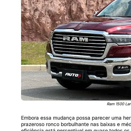
Ram 1500 Lar
Embora essa mudança possa parecer uma heresi
prazeroso ronco borbulhante nas baixas e méd
eficiência está perceptível em quase todos os 