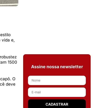
estilo
 vida e,
robustez
 Ram 1500
Assine nossa newsletter
 capô. O
ocê deve