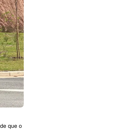
ade que o
a